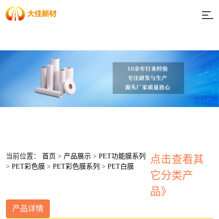
当前位置：
首页
>
产品展示
>
PET功能膜系列
点击查看其
>
PET彩色膜
>
PET彩色膜系列
>
PET白膜
它分类产
品》
产品详情