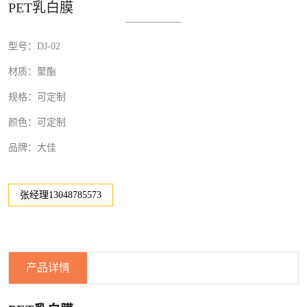
PET乳白膜
型号：DJ-02
材质：聚酯
规格：可定制
颜色：可定制
品牌：大佳
张经理13048785573
产品详情