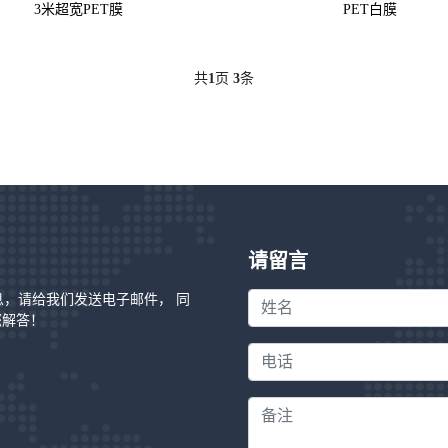
3米超宽PET膜
PET白膜
共
1
页
3
条
请留言
信息，请给我们发送电子邮件， 同
您解答！