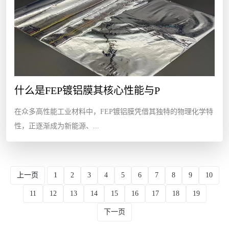
什么是FEP镀铝膜其核心性能与P
在众多高性能工业材料中，FEP镀铝膜凭借其独特的物理化学特
性，正逐渐成为新能源、...
上一页
1
2
3
4
5
6
7
8
9
10
11
12
13
14
15
16
17
18
19
下一页