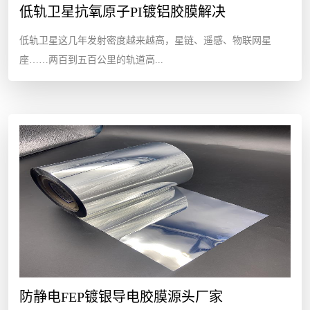
低轨卫星抗氧原子PI镀铝胶膜解决
低轨卫星这几年发射密度越来越高，星链、遥感、物联网星
座……两百到五百公里的轨道高...
防静电FEP镀银导电胶膜源头厂家