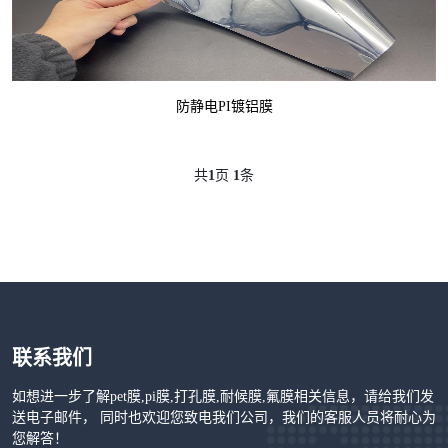
防静电PI镀铝膜
共
1
页
1
条
联系我们
如想进一步了解pet膜,pi膜,打孔膜,耐候膜,氟膜相关信息，请给我们发
送电子邮件， 同时也欢迎您致电我们公司，我们的客服人员将耐心为
您解答！