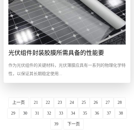
光伏组件封装胶膜所需具备的性能要
作为光伏组件的关键材料，光伏薄膜应具有一系列的物理化学特
性，以保证其长期稳定使用...
上一页
21
22
23
24
25
26
27
28
29
30
31
32
33
34
35
36
37
38
39
下一页