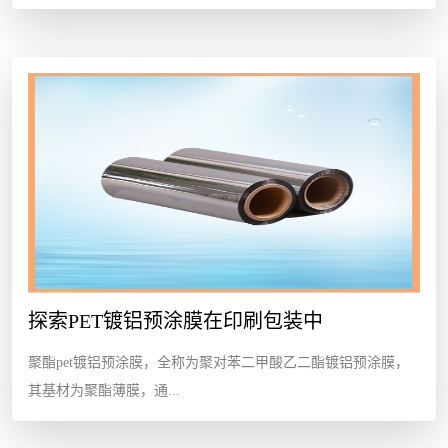
探索PET镀铝预涂膜在印刷包装中
聚酯pet镀铝预涂膜，全称为聚对苯二甲酸乙二酯镀铝预涂膜，
其基材为聚酯薄膜，通...