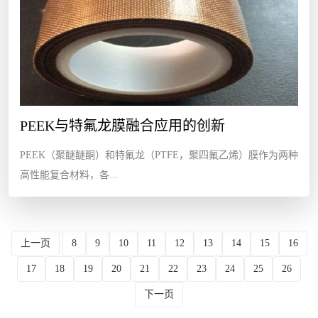
PEEK与特氟龙膜融合应用的创新
PEEK（聚醚醚酮）和特氟龙（PTFE，聚四氟乙烯）膜作为两种
高性能复合材料，各...
上一页
8
9
10
11
12
13
14
15
16
17
18
19
20
21
22
23
24
25
26
下一页