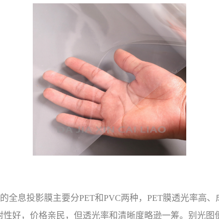
全息投影膜主要分PET和PVC两种，PET膜透光率高
附性好，价格亲民，但透光率和清晰度略逊一筹。别光图便