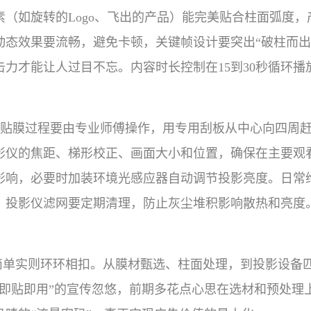
（如旋转的Logo、飞出的产品）能完美贴合柱面弧度
动态效果要流畅，避免卡顿，关键帧设计要突出“破柱而出
力才能让人过目不忘。内容时长控制在15到30秒循环
贴膜过程要由专业师傅操作，用专用刮板从中心向四周
影仪的焦距、梯形校正、画面大小和位置，确保在主要观
影响，必要时加装环境光感应器自动调节投影亮度。日常
；投影仪滤网要定期清理，防止灰尘堆积影响散热和亮度
简单实则环环相扣。从膜材甄选、柱面处理，到投影设备
“即贴即用”的宣传忽悠，前期多花点心思在选材和预处理