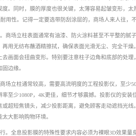
度。同时，膜的厚度也很关键，太薄容易起皱变形，太厚
效果和耐用性。记得一定要选带防刮涂层的，商场人来人往
。商场立柱表面通常有油漆、防火涂料甚至不平整的腻
，再用无纺布蘸酒精擦拭，确保表面光滑无尘、完全干燥
上去画面会扭曲变形。特别要注意柱子边角和底部的处理
加固边缘。
商场立柱通常较高，需要高流明度的工程投影仪，至少50
辨率至少1080P，4K更佳，细节才够震撼。投影仪的安
焦或超短焦镜头，减少投影距离，避免顾客走动遮挡光线
能太大影响购物环境。
行。全息投影膜的特殊性要求内容必须为裸眼3D效果量