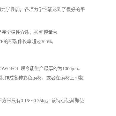
射性和力学性能，各项力学性能达到了很好的平
时，是完全弹性介质，拉伸模量为
FE的断裂伸长率超过300%。
OFOL 现今能生产最厚的为1000μm。
要制作成各种彩色膜材，或者在膜材上印制
米只有0.15～0.35kg，该特点使其即使