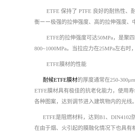
ETFE 保持了 PTFE 良好的耐
衡ーー极强的拉伸强度、高的拉伸强度、
ETFE的拉伸强度可达50MPa，是
800~1000MPa。当拉应力在25MPa
ETFE膜材的性能
耐候ETFE膜材
的厚度通常在250-30
ETFE膜材具有极佳的抗老化能力，使用
各种图案，达到调节进入建筑物内的光线
ETFE是阻燃材料，达到B1、DIN41
在由于烟、火引起的膜融化情况下也具有