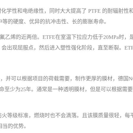
热性、耐化学性和电绝缘性，同时大大提高了 PTFE 的耐辐
中等的硬度、优异的抗冲击性、长的膨胀寿命。
聚四氟乙烯的近两倍。ETFE在室温下拉应力低于20MPa
左右时，会出现屈服点，然后进入塑性强化阶段，直至断裂。ET
0μm，并可以根据项目的荷载需要，制作更厚的膜材，德国NOW
寿命至少为25年。通常是一种透明膜材，但是可以根据需
。
02防火等级标准，燃烧时也不会滴落。且该膜质量很轻，每平方
相当的优势。