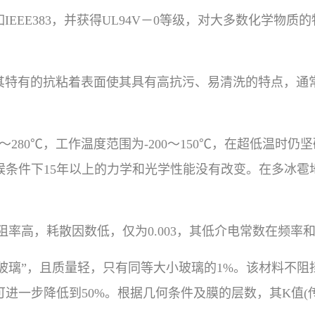
IEEE383，并获得UL94V－0等级，对大多数化学物
，其特有的抗粘着表面使其具有高抗污、易清洗的特点，通
6～280℃，工作温度范围为-200～150℃，在超低温时仍
条件下15年以上的力学和光学性能没有改变。在多冰雹地
，电阻率高，耗散因数低，仅为0.003，其低介电常数在频
“软玻璃”，且质量轻，只有同等大小玻璃的1%。该材料不
步降低到50%。根据几何条件及膜的层数，其K值(传热系数