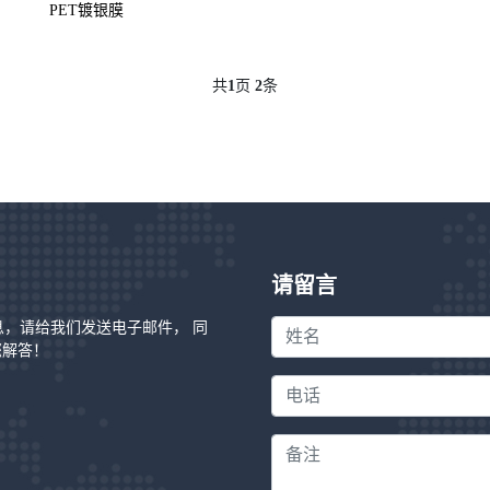
PET镀银膜
共
1
页
2
条
请留言
信息，请给我们发送电子邮件， 同
您解答！