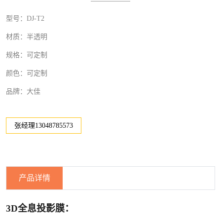
型号：DJ-T2
材质：半透明
规格：可定制
颜色：可定制
品牌：大佳
张经理13048785573
产品详情
3D全息投影膜
：